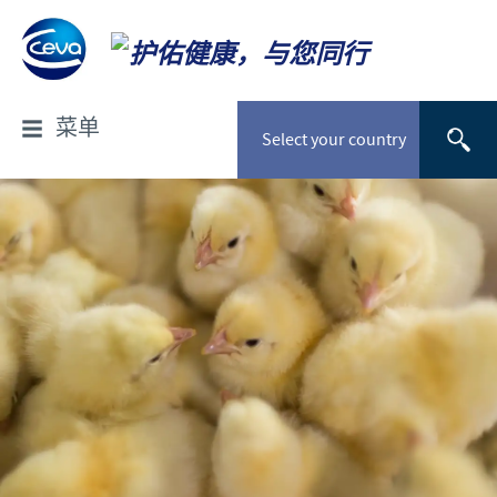
菜单
Select your country
关于诗华
公司概况
产品展示
生产概况
产品列表
诗华资讯
研究与发展
家禽产品与配套服务
我们的使命
最新消息
企业责任
反刍动物产品
我们的价值观
猪产品
诗华奖学金计划
诚聘英才
诗华全球分布