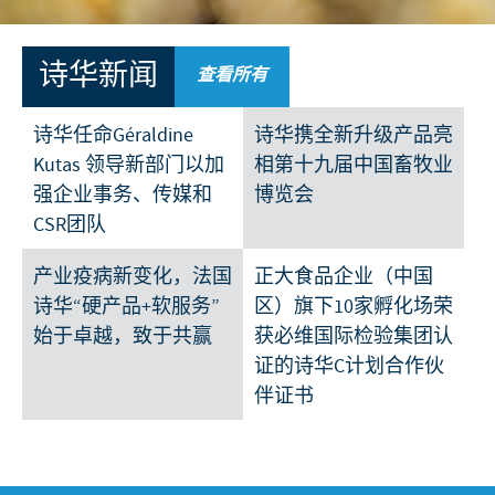
宠物产品
我们的社会责任
技术服务
我们的贡献
诗华新闻
查看所有
我们支持的项目
诗华鸡计划与蛋计划
联系我们
诗华任命Géraldine
诗华携全新升级产品亮
业务及技术合作伙伴
如何确保家禽饮水免疫的效果？
Kutas 领导新部门以加
相第十九届中国畜牧业
强企业事务、传媒和
博览会
家禽饮水免疫时饮水中添加 诗华免疫宝
（CEVAMUNE）与脱脂奶粉的比较
CSR团队
降低子宫炎发病率，提高子宫炎的治愈率
产业疫病新变化，法国
正大食品企业（中国
诗华“硬产品+软服务”
区）旗下10家孵化场荣
马波沙星在奶牛场的使用
始于卓越，致于共赢
获必维国际检验集团认
抗菌药物分类
证的诗华C计划合作伙
伴证书